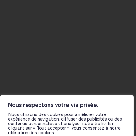
CONTACT@LE-FIL.COM
Agenda
Musicien-nes
Studios
La Mine
Actualités
Résidences
Ateliers
Infos pratiques
Le fil
Projet et histoire
Actions culturelles
L’équipe
Présentation
Partenaires
pour les scolaires
Pour toutes et tous
Nous respectons votre vie privée.
Nous utilisons des cookies pour améliorer votre
expérience de navigation, diffuser des publicités ou des
contenus personnalisés et analyser notre trafic. En
cliquant sur « Tout accepter », vous consentez à notre
utilisation des cookies.
NOUS TROUVER
MENTIONS LÉGALES
CGV
FOIRE AUX QUESTIONS