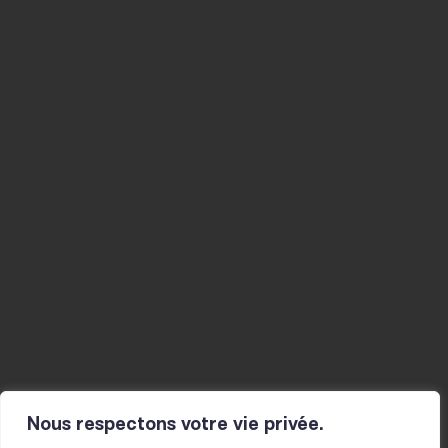
20 BOULEVARD THIERS
42000 SAINT-ÉTIENNE
04 77 34 46 40
CONTACT@LE-FIL.COM
Agenda
Musicien-nes
Studios
La Mine
Actualités
Résidences
Ateliers
Infos pratiques
Le fil
Projet et histoire
Actions culturelles
L’équipe
Présentation
Partenaires
pour les scolaires
Pour toutes et tous
Nous respectons votre vie privée.