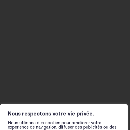
42000 SAINT-ÉTIENNE
04 77 34 46 40
CONTACT@LE-FIL.COM
Agenda
Musicien-nes
Studios
La Mine
Actualités
Résidences
Ateliers
Infos pratiques
Le fil
Projet et histoire
Actions culturelles
L’équipe
Présentation
Partenaires
pour les scolaires
Pour toutes et tous
Nous respectons votre vie privée.
Nous utilisons des cookies pour améliorer votre
expérience de navigation, diffuser des publicités ou des