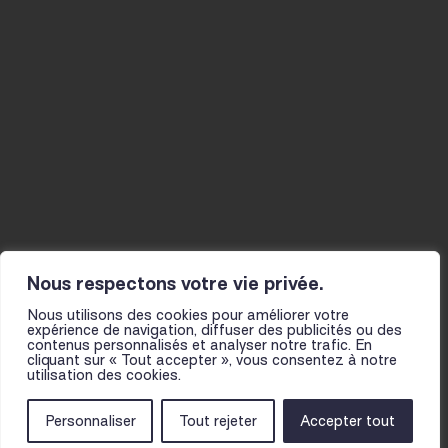
Studios
La Mine
Actualités
Résidences
Ateliers
Infos pratiques
Le fil
Projet et histoire
Actions culturelles
L’équipe
Présentation
Partenaires
pour les scolaires
Pour toutes et tous
Nous respectons votre vie privée.
Nous utilisons des cookies pour améliorer votre
expérience de navigation, diffuser des publicités ou des
contenus personnalisés et analyser notre trafic. En
cliquant sur « Tout accepter », vous consentez à notre
utilisation des cookies.
NOUS TROUVER
MENTIONS LÉGALES
CGV
FOIRE AUX QUESTIONS
Personnaliser
Tout rejeter
Accepter tout