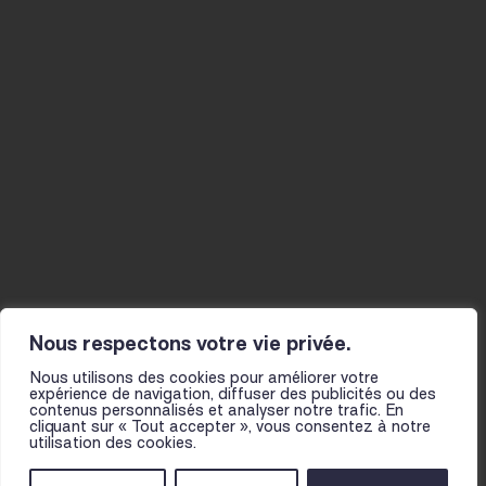
Agenda
Musicien-nes
Studios
La Mine
Actualités
Résidences
Ateliers
Infos pratiques
Le fil
Projet et histoire
Actions culturelles
L’équipe
Présentation
Partenaires
pour les scolaires
Pour toutes et tous
Nous respectons votre vie privée.
Nous utilisons des cookies pour améliorer votre
expérience de navigation, diffuser des publicités ou des
contenus personnalisés et analyser notre trafic. En
cliquant sur « Tout accepter », vous consentez à notre
utilisation des cookies.
NOUS TROUVER
MENTIONS LÉGALES
CGV
FOIRE AUX QUESTIONS