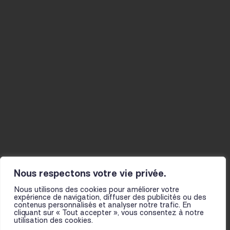
CONTACT@LE-FIL.COM
Agenda
Musicien-nes
Studios
La Mine
Actualités
Résidences
Ateliers
Infos pratiques
Le fil
Projet et histoire
Actions culturelles
L’équipe
Présentation
Partenaires
pour les scolaires
Pour toutes et tous
Nous respectons votre vie privée.
Nous utilisons des cookies pour améliorer votre
expérience de navigation, diffuser des publicités ou des
contenus personnalisés et analyser notre trafic. En
cliquant sur « Tout accepter », vous consentez à notre
utilisation des cookies.
NOUS TROUVER
MENTIONS LÉGALES
CGV
FOIRE AUX QUESTIONS