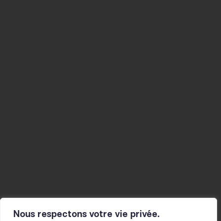
20 BOULEVARD THIERS
42000 SAINT-ÉTIENNE
04 77 34 46 40
CONTACT@LE-FIL.COM
Agenda
Musicien-nes
Studios
La Mine
Actualités
Résidences
Ateliers
Infos pratiques
Le fil
Projet et histoire
Actions culturelles
L’équipe
Présentation
Partenaires
pour les scolaires
Pour toutes et tous
Nous respectons votre vie privée.