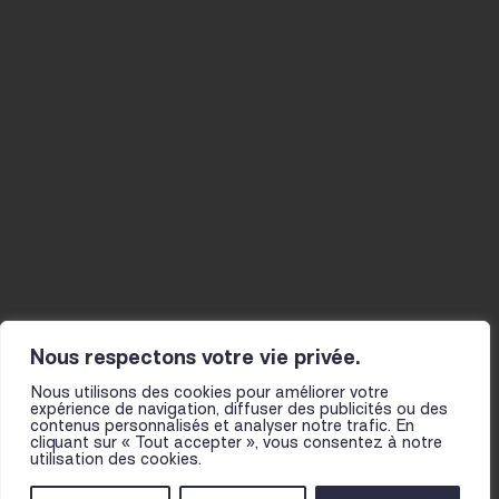
Agenda
Musicien-nes
Studios
La Mine
Actualités
Résidences
Ateliers
Infos pratiques
Le fil
Projet et histoire
Actions culturelles
L’équipe
Présentation
Partenaires
pour les scolaires
Pour toutes et tous
Nous respectons votre vie privée.
Nous utilisons des cookies pour améliorer votre
expérience de navigation, diffuser des publicités ou des
contenus personnalisés et analyser notre trafic. En
cliquant sur « Tout accepter », vous consentez à notre
utilisation des cookies.
NOUS TROUVER
MENTIONS LÉGALES
CGV
FOIRE AUX QUESTIONS