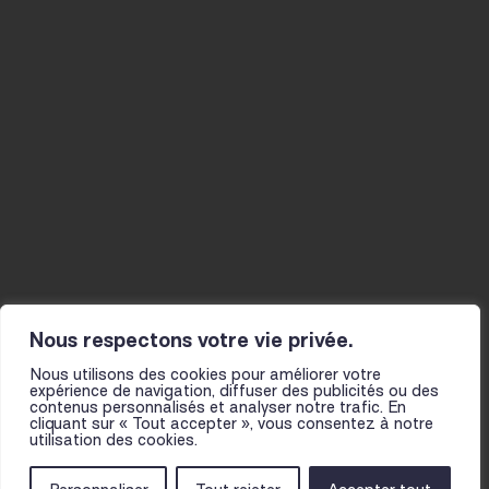
Agenda
Musicien-nes
Studios
La Mine
Actualités
Résidences
Ateliers
Infos pratiques
Le fil
Projet et histoire
Actions culturelles
L’équipe
Présentation
Partenaires
pour les scolaires
Pour toutes et tous
Nous respectons votre vie privée.
Nous utilisons des cookies pour améliorer votre
expérience de navigation, diffuser des publicités ou des
contenus personnalisés et analyser notre trafic. En
cliquant sur « Tout accepter », vous consentez à notre
utilisation des cookies.
NOUS TROUVER
MENTIONS LÉGALES
CGV
FOIRE AUX QUESTIONS