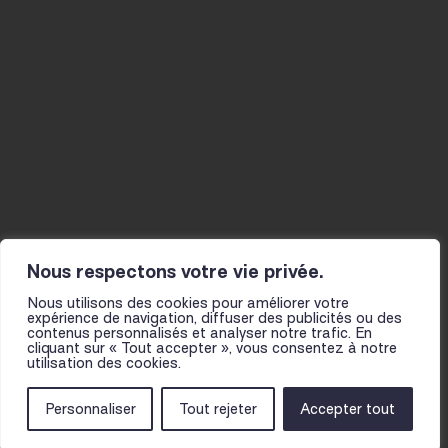
La Mine
Actualités
Résidences
Ateliers
Infos pratiques
Le fil
Projet et histoire
Actions culturelles
L’équipe
Présentation
Partenaires
pour les scolaires
Pour toutes et tous
Nous respectons votre vie privée.
Nous utilisons des cookies pour améliorer votre
expérience de navigation, diffuser des publicités ou des
contenus personnalisés et analyser notre trafic. En
cliquant sur « Tout accepter », vous consentez à notre
utilisation des cookies.
NOUS TROUVER
MENTIONS LÉGALES
CGV
FOIRE AUX QUESTIONS
Personnaliser
Tout rejeter
Accepter tout