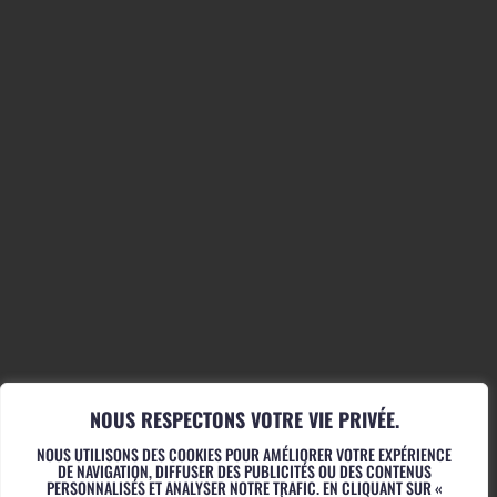
04 77 34 46 40
CONTACT@LE-FIL.COM
AGENDA
MUSICIEN-NES
STUDIOS
LA MINE
ACTUALITÉS
RÉSIDENCES
ATELIERS
INFOS PRATIQUES
LE FIL
PROJET ET HISTOIRE
ACTIONS CULTURELLES
L’ÉQUIPE
PRÉSENTATION
PARTENAIRES
POUR LES SCOLAIRES
POUR TOUTES ET TOUS
NOUS RESPECTONS VOTRE VIE PRIVÉE.
NOUS UTILISONS DES COOKIES POUR AMÉLIORER VOTRE EXPÉRIENCE
DE NAVIGATION, DIFFUSER DES PUBLICITÉS OU DES CONTENUS
PERSONNALISÉS ET ANALYSER NOTRE TRAFIC. EN CLIQUANT SUR «