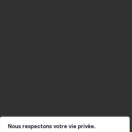
20 BOULEVARD THIERS
42000 SAINT-ÉTIENNE
04 77 34 46 40
CONTACT@LE-FIL.COM
Agenda
Musicien-nes
Studios
La Mine
Actualités
Résidences
Ateliers
Infos pratiques
Le fil
Projet et histoire
Actions culturelles
L’équipe
Présentation
Partenaires
pour les scolaires
Pour toutes et tous
Nous respectons votre vie privée.