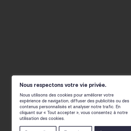
20 BOULEVARD THIERS
Agenda
42000 SAINT-ÉTIENNE
04 77 34 46 40
Actualité
CONTACT@LE-FIL.COM
Nous respectons votre vie privée.
Infos pra
Nous utilisons des cookies pour améliorer votre
expérience de navigation, diffuser des publicités ou des
contenus personnalisés et analyser notre trafic. En
cliquant sur « Tout accepter », vous consentez à notre
utilisation des cookies.