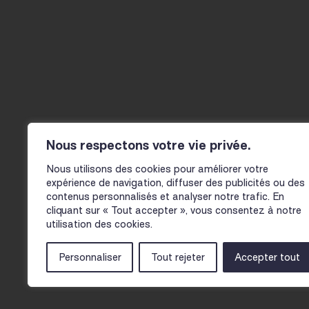
20 BOULEVARD THIERS
Agenda
42000 SAINT-ÉTIENNE
04 77 34 46 40
Actualité
CONTACT@LE-FIL.COM
Nous respectons votre vie privée.
Infos pra
Nous utilisons des cookies pour améliorer votre
expérience de navigation, diffuser des publicités ou des
contenus personnalisés et analyser notre trafic. En
cliquant sur « Tout accepter », vous consentez à notre
utilisation des cookies.
Personnaliser
Tout rejeter
Accepter tout