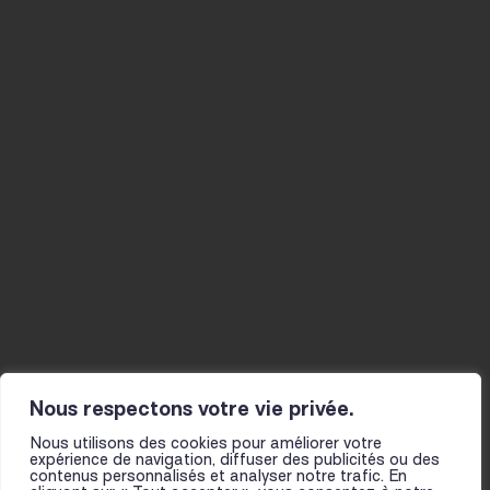
04 77 34 46 40
CONTACT@LE-FIL.COM
Agenda
Musicien-nes
Studios
La Mine
Actualités
Résidences
Ateliers
Infos pratiques
Le fil
Projet et histoire
Actions culturelles
L’équipe
Présentation
Partenaires
pour les scolaires
Pour toutes et tous
Nous respectons votre vie privée.
Nous utilisons des cookies pour améliorer votre
expérience de navigation, diffuser des publicités ou des
contenus personnalisés et analyser notre trafic. En